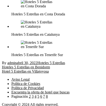
Hoteles 5 Estrellas en Costa Dorada
Hoteles 5 Estrellas en Catalunya
Hoteles 5 Estrellas en Tenerife Sur
By
admin
abril 30, 2022
Hoteles 5 Estrellas
Navegación
Hoteles 5 Estrellas en Benidorm
Hotel 5 Estrellas en Villajoyosa
de
Aviso Legal
entradas
Política de Cookies
Política de Privacidad
Encuentra la oferta de hotel que buscas
Paginación
2
3
4
5
6
7
8
Copyright © 2024 All rights reserved.