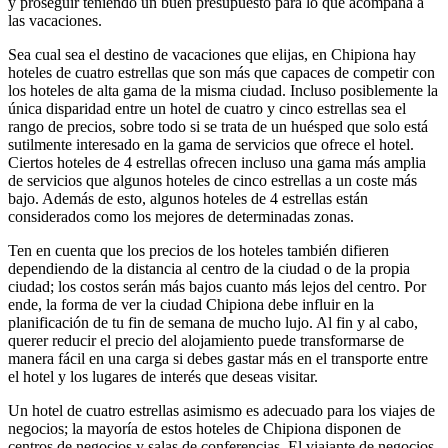
y proseguir teniendo un buen presupuesto para lo que acompaña a
las vacaciones.
Sea cual sea el destino de vacaciones que elijas, en Chipiona hay
hoteles de cuatro estrellas que son más que capaces de competir con
los hoteles de alta gama de la misma ciudad. Incluso posiblemente la
única disparidad entre un hotel de cuatro y cinco estrellas sea el
rango de precios, sobre todo si se trata de un huésped que solo está
sutilmente interesado en la gama de servicios que ofrece el hotel.
Ciertos hoteles de 4 estrellas ofrecen incluso una gama más amplia
de servicios que algunos hoteles de cinco estrellas a un coste más
bajo. Además de esto, algunos hoteles de 4 estrellas están
considerados como los mejores de determinadas zonas.
Ten en cuenta que los precios de los hoteles también difieren
dependiendo de la distancia al centro de la ciudad o de la propia
ciudad; los costos serán más bajos cuanto más lejos del centro. Por
ende, la forma de ver la ciudad Chipiona debe influir en la
planificación de tu fin de semana de mucho lujo. Al fin y al cabo,
querer reducir el precio del alojamiento puede transformarse de
manera fácil en una carga si debes gastar más en el transporte entre
el hotel y los lugares de interés que deseas visitar.
Un hotel de cuatro estrellas asimismo es adecuado para los viajes de
negocios; la mayoría de estos hoteles de Chipiona disponen de
centros de negocios y salas de conferencias. El viajante de negocios