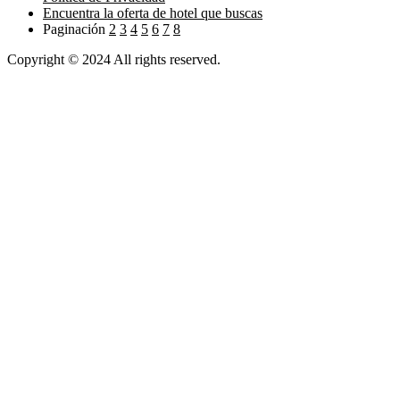
Encuentra la oferta de hotel que buscas
Paginación
2
3
4
5
6
7
8
Copyright © 2024 All rights reserved.