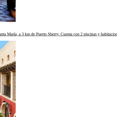
nta María, a 3 km de Puerto Sherry. Cuenta con 2 piscinas y habitacio